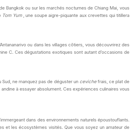
es de Bangkok ou sur les marchés nocturnes de Chiang Mai, vous
le
Tom Yum
, une soupe aigre-piquante aux crevettes qui titillera
’Antananarivo ou dans les villages côtiers, vous découvrirez des
amine C. Ces dégustations exotiques sont autant d’occasions de
 du Sud, ne manquez pas de déguster un
ceviche
frais, ce plat de
ité andine à essayer absolument. Ces expériences culinaires vous
n s’immergeant dans des environnements naturels époustouflants.
ges et les écosystèmes visités. Que vous soyez un amateur de