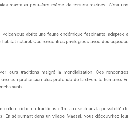
raies manta et peut-être même de tortues marines. C’est une
ipel volcanique abrite une faune endémique fascinante, adaptée à
r habitat naturel. Ces rencontres privilégiées avec des espèces
er leurs traditions malgré la mondialisation. Ces rencontres
er une compréhension plus profonde de la diversité humaine. En
richissants.
lture riche en traditions offre aux visiteurs la possibilité de
ds. En séjournant dans un village Maasai, vous découvrirez leur