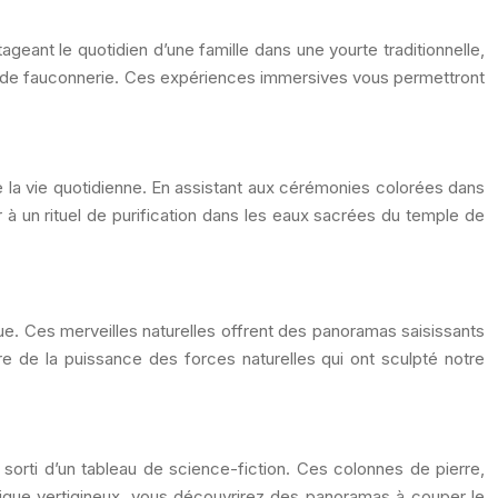
ant le quotidien d’une famille dans une yourte traditionnelle,
on de fauconnerie. Ces expériences immersives vous permettront
 la vie quotidienne. En assistant aux cérémonies colorées dans
er à un rituel de purification dans les eaux sacrées du temple de
ue. Ces merveilles naturelles offrent des panoramas saisissants
re de la puissance des forces naturelles qui ont sculpté notre
 sorti d’un tableau de science-fiction. Ces colonnes de pierre,
rique vertigineux, vous découvrirez des panoramas à couper le