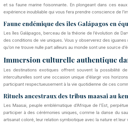
et sa faune marine foisonnante. En plongeant dans ces eaux
expérience inoubliable qui vous fera prendre conscience de l’
Faune endémique des îles Galápagos en éq
Les îles Galápagos, berceau de la théorie de l’évolution de Dar
des conditions de vie uniques. Vous y observerez des iguanes m
qu’on ne trouve nulle part ailleurs au monde sont une source d’é
Immersion culturelle authentique dan
Les destinations exotiques offrent souvent la possibilité d
interculturelles sont une occasion unique d’élargir vos horiz
participant respectueusement à la vie quotidienne de ces com
Rituels ancestraux des tribus maasai au ken
Les Maasai, peuple emblématique d’Afrique de l’Est, perpétuent
participer à des cérémonies uniques, comme la danse du sa
artisanat coloré, leur relation symbiotique avec la nature et leu