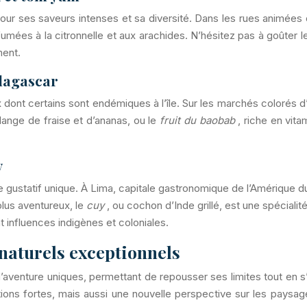
pour ses saveurs intenses et sa diversité. Dans les rues animé
fumées à la citronnelle et aux arachides. N’hésitez pas à goûter 
ment.
adagascar
x dont certains sont endémiques à l’île. Sur les marchés colorés d
lange de fraise et d’ananas, ou le
fruit du baobab
, riche en vit
y
e gustatif unique. À Lima, capitale gastronomique de l’Amérique
plus aventureux, le
cuy
, ou cochon d’Inde grillé, est une spécial
nt influences indigènes et coloniales.
 naturels exceptionnels
 d’aventure uniques, permettant de repousser ses limites tout e
ions fortes, mais aussi une nouvelle perspective sur les paysa