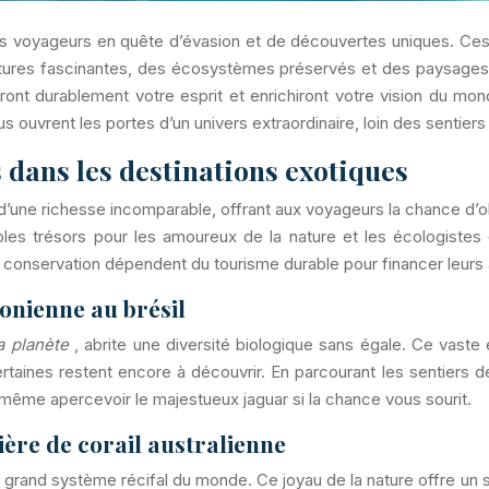
r les voyageurs en quête d’évasion et de découvertes uniques. Ce
tures fascinantes, des écosystèmes préservés et des paysages à
ont durablement votre esprit et enrichiront votre vision du mo
 ouvrent les portes d’un univers extraordinaire, loin des sentier
dans les destinations exotiques
une richesse incomparable, offrant aux voyageurs la chance d’ob
ables trésors pour les amoureux de la nature et les écologistes 
 conservation dépendent du tourisme durable pour financer leurs a
zonienne au brésil
a planète
, abrite une diversité biologique sans égale. Ce vast
taines restent encore à découvrir. En parcourant les sentiers de
même apercevoir le majestueux jaguar si la chance vous sourit.
ière de corail australienne
lus grand système récifal du monde. Ce joyau de la nature offre u