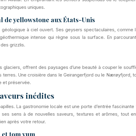
otographiques uniques.
l de yellowstone aux États-Unis
ire géologique à ciel ouvert. Ses geysers spectaculaires, comme
é géothermique intense qui règne sous la surface. En parcoura
es grizzlis.
s glaciers, offrent des paysages d’une beauté à couper le souffl
erres. Une croisière dans le Geirangerfjord ou le Nærøyfjord, 
e et préservée.
saveurs inédites
illes. La gastronomie locale est une porte d’entrée fascinante ver
iller ses sens à de nouvelles saveurs, textures et arômes, tout
en après votre retour.
i et tom yum