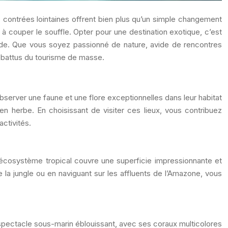
s contrées lointaines offrent bien plus qu’un simple changement
 couper le souffle. Opter pour une destination exotique, c’est
nde. Que vous soyez passionné de nature, avide de rencontres
s battus du tourisme de masse.
server une faune et une flore exceptionnelles dans leur habitat
en herbe. En choisissant de visiter ces lieux, vous contribuez
ctivités.
e écosystème tropical couvre une superficie impressionnante et
 la jungle ou en naviguant sur les affluents de l’Amazone, vous
n spectacle sous-marin éblouissant, avec ses coraux multicolores