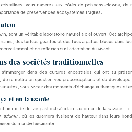
 cristallines, vous nagerez aux côtés de poissons-clowns, de 
importance de préserver ces écosystèmes fragiles.
uateur
win, sont un véritable laboratoire naturel à ciel ouvert. Cet arch
arins, des tortues géantes et des fous à pattes bleues dans leu
merveillement et de réflexion sur l’adaptation du vivant.
s des sociétés traditionnelles
e s’immerger dans des cultures ancestrales qui ont su préserv
ons, de remettre en question vos préconceptions et de développ
munautés, vous vivrez des moments d’échange authentiques et en
ya et en tanzanie
 un mode de vie pastoral séculaire au cœur de la savane. Leur cu
ut
adumu
, où les guerriers rivalisent de hauteur dans leurs bon
r vision du monde fascinante.