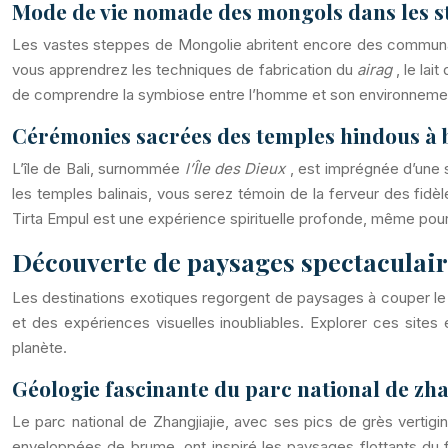
Mode de vie nomade des mongols dans les st
Les vastes steppes de Mongolie abritent encore des communauté
vous apprendrez les techniques de fabrication du
airag
, le la
de comprendre la symbiose entre l’homme et son environnemen
Cérémonies sacrées des temples hindous à b
L’île de Bali, surnommée
l’Île des Dieux
, est imprégnée d’une 
les temples balinais, vous serez témoin de la ferveur des fidè
Tirta Empul est une expérience spirituelle profonde, même pour
Découverte de paysages spectaculair
Les destinations exotiques regorgent de paysages à couper le s
et des expériences visuelles inoubliables. Explorer ces sites
planète.
Géologie fascinante du parc national de zha
Le parc national de Zhangjiajie, avec ses pics de grès vertigi
enveloppées de brume, ont inspiré les paysages flottants du 