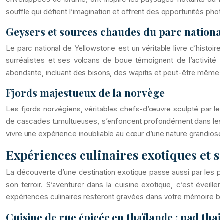
souffle qui défient l’imagination et offrent des opportunités ph
Geysers et sources chaudes du parc nationa
Le parc national de Yellowstone est un véritable livre d’histo
surréalistes et ses volcans de boue témoignent de l’activit
abondante, incluant des bisons, des wapitis et peut-être même d
Fjords majestueux de la norvège
Les fjords norvégiens, véritables chefs-d’œuvre sculpté par le
de cascades tumultueuses, s’enfoncent profondément dans les t
vivre une expérience inoubliable au cœur d’une nature grandios
Expériences culinaires exotiques et 
La découverte d’une destination exotique passe aussi par les pap
son terroir. S’aventurer dans la cuisine exotique, c’est éve
expériences culinaires resteront gravées dans votre mémoire bi
Cuisine de rue épicée en thaïlande : pad tha