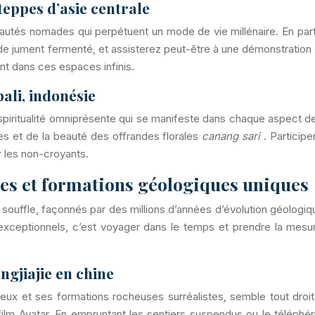
eppes d’asie centrale
s nomades qui perpétuent un mode de vie millénaire. En partage
it de jument fermenté, et assisterez peut-être à une démonstrati
t dans ces espaces infinis.
ali, indonésie
spiritualité omniprésente qui se manifeste dans chaque aspect de
les et de la beauté des offrandes florales
canang sari
. Particip
 les non-croyants.
es et formations géologiques uniques
ouffle, façonnés par des millions d’années d’évolution géologiq
 exceptionnels, c’est voyager dans le temps et prendre la mesu
ngjiajie en chine
neux et ses formations rocheuses surréalistes, semble tout droit
film Avatar. En empruntant les sentiers suspendus ou le téléphé