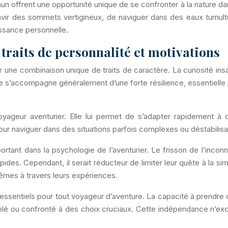
 offrent une opportunité unique de se confronter à la nature dan
gravir des sommets vertigineux, de naviguer dans des eaux tumul
issance personnelle.
traits de personnalité et motivations
 une combinaison unique de traits de caractère. La curiosité insa
 s’accompagne généralement d’une forte résilience, essentielle po
voyageur aventurier. Elle lui permet de s’adapter rapidement
 pour naviguer dans des situations parfois complexes ou déstabilis
tant dans la psychologie de l’aventurier. Le frisson de l’incon
pides. Cependant, il serait réducteur de limiter leur quête à la s
es à travers leurs expériences.
e essentiels pour tout voyageur d’aventure. La capacité à prendr
isolé ou confronté à des choix cruciaux. Cette indépendance n’ex