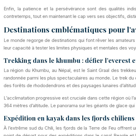
Enfin, la patience et la persévérance sont des qualités i
contretemps, tout en maintenant le cap vers ses objectifs, disti
Destinations emblématiques pour l’av
Le monde regorge de destinations qui font rêver les amateurs d
leur capacité à tester les limites physiques et mentales des vo
Trekking dans le khumbu : défier l’everest 
La région du Khumbu, au Népal, est le Saint Graal des trekkeu
randonnée parmi les plus spectaculaires au monde. Le trek du 
des forêts de rhododendrons et des paysages lunaires d’altitud
L’acclimatation progressive est cruciale dans cette région où l
364 mètres d’altitude. Le panorama sur les géants de glace qui 
Expédition en kayak dans les fjords chiliens
À l’extrême sud du Chili, les fjords de la Terre de Feu offrent 
point de départ pour des expéditions dans le canal Beagle et 