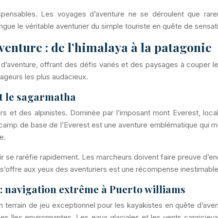
ndispensables. Les voyages d’aventure ne se déroulent que ra
ngue le véritable aventurier du simple touriste en quête de sensat
enture : de l’himalaya à la patagonie
’aventure, offrant des défis variés et des paysages à couper le 
yageurs les plus audacieux.
et le sagarmatha
rs et des alpinistes. Dominée par l’imposant mont Everest, loc
camp de base de l’Everest est une aventure emblématique qui mè
e.
’air se raréfie rapidement. Les marcheurs doivent faire preuve d’
s’offre aux yeux des aventuriers est une récompense inestimable 
 : navigation extrême à Puerto williams
un terrain de jeu exceptionnel pour les kayakistes en quête d’avent
les îles environnantes. Les eaux glaciales et les vents caprici