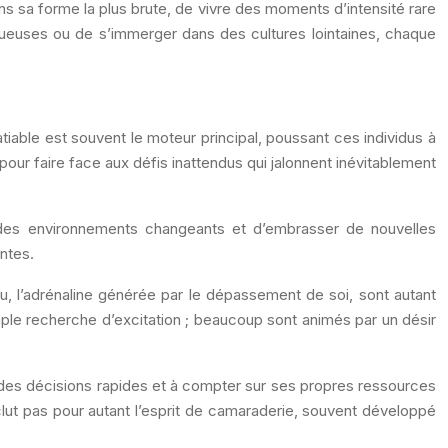
s sa forme la plus brute, de vivre des moments d’intensité rare
tueuses ou de s’immerger dans des cultures lointaines, chaque
tiable est souvent le moteur principal, poussant ces individus à
ur faire face aux défis inattendus qui jalonnent inévitablement
 à des environnements changeants et d’embrasser de nouvelles
antes.
nu, l’adrénaline générée par le dépassement de soi, sont autant
imple recherche d’excitation ; beaucoup sont animés par un désir
e des décisions rapides et à compter sur ses propres ressources
clut pas pour autant l’esprit de camaraderie, souvent développé