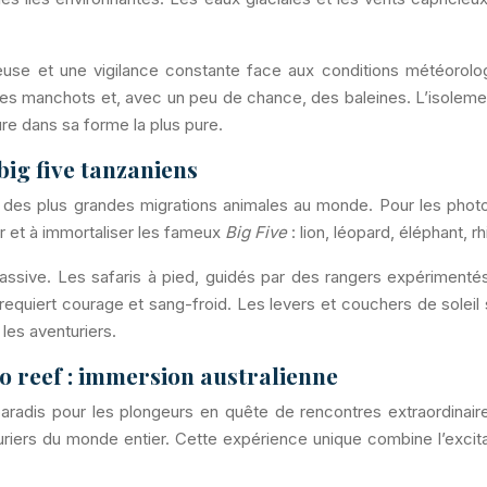
tieuse et une vigilance constante face aux conditions météorol
des manchots et, avec un peu de chance, des baleines. L’isoleme
re dans sa forme la plus pure.
big five tanzaniens
e des plus grandes migrations animales au monde. Pour les phot
r et à immortaliser les fameux
Big Five
: lion, léopard, éléphant, r
 passive. Les safaris à pied, guidés par des rangers expérimenté
requiert courage et sang-froid. Les levers et couchers de soleil s
les aventuriers.
o reef : immersion australienne
n paradis pour les plongeurs en quête de rencontres extraordinai
uriers du monde entier. Cette expérience unique combine l’excita