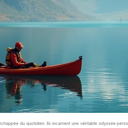
chappée du quotidien. Ils incarnent une véritable odyssée perso