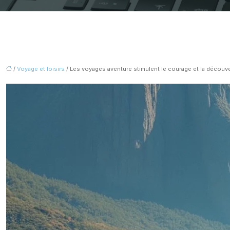
/
Voyage et loisirs
/ Les voyages aventure stimulent le courage et la découv