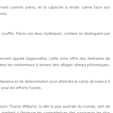
rement comme prévu, et la capacité à rester calme face aux
ions.
souffle. Parmi ces lieux mythiques, certains se distinguent par
alement appelé Sagarmatha, cette zone offre des itinéraires de
ne les randonneurs à travers des villages sherpa pittoresques,
endurance et de détermination pour atteindre le camp de base à 5
pour les efforts fournis.
ure. Puerto Williams, la ville la plus australe du monde, sert de
eux mettent à l’épreuve les compétences des pagayeurs les plus